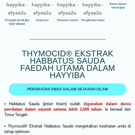
Berat badan
meningkat
Penyakit kronik jika
Kelesuan
Tekanan mental
Penglihatan kabur
tidak dirawat
THYMOCID® EKSTRAK
HABBATUS SAUDA
FAEDAH UTAMA DALAM
HAYYIBA
PERUBATAN EMAS DALAM SEJARAH ISLAM
• Habbatus Sauda (jintan hitam) sudah
digunakan dalam dunia
perubatan dalam sejarah selama lebih 2,000 tahun.
la berasal dari
Timur Tengah.
• Thymocid® Ekstrak Habbatus Sauda mengekalkan kesihatan anda di
tahap optimum.