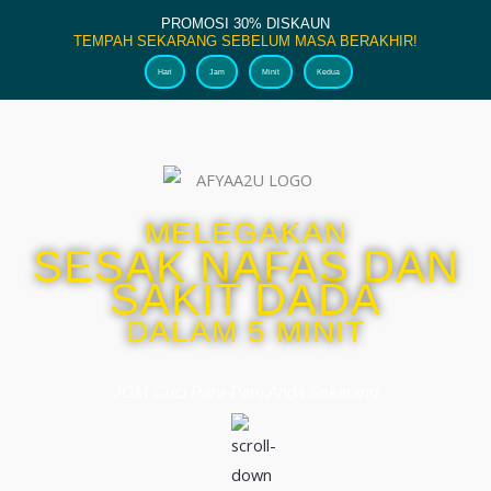
PROMOSI 30% DISKAUN
TEMPAH SEKARANG SEBELUM MASA BERAKHIR!
Hari
Jam
Minit
Kedua
MELEGAKAN
SESAK NAFAS DAN
SAKIT DADA
DALAM 5 MINIT
JOM Cuci Paru-Paru Anda Sekarang