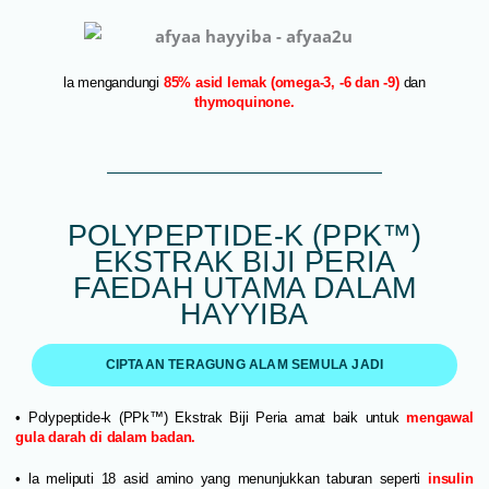
la mengandungi
85% asid lemak (omega-3, -6 dan -9)
dan
thymoquinone.
POLYPEPTIDE-K (PPK™)
EKSTRAK BIJI PERIA
FAEDAH UTAMA DALAM
HAYYIBA
CIPTAAN TERAGUNG ALAM SEMULA JADI
• Polypeptide-k (PPk™) Ekstrak Biji Peria amat baik untuk
mengawal
gula darah di dalam badan.
• la meliputi 18 asid amino yang menunjukkan taburan seperti
insulin