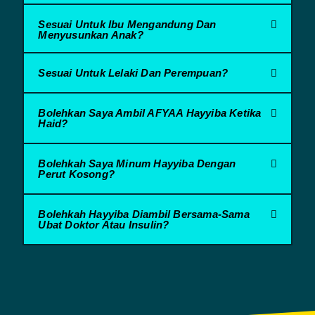
Sesuai Untuk Ibu Mengandung Dan
Menyusunkan Anak?
Sesuai Untuk Lelaki Dan Perempuan?
Bolehkan Saya Ambil AFYAA Hayyiba Ketika
Haid?
Bolehkah Saya Minum Hayyiba Dengan
Perut Kosong?
Bolehkah Hayyiba Diambil Bersama-Sama
Ubat Doktor Atau Insulin?