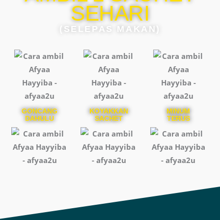
SEHARI
(SELEPAS MAKAN)
GONCANG
KOYAKKAN
MINUM
DAHULU
SACHET
TERUS