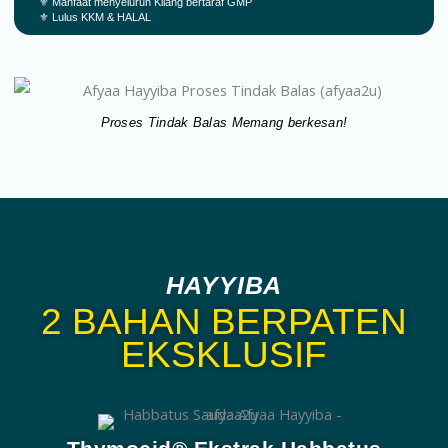
⚜️ Manfaat menyeluruh Kilang bertaraf GMP
⚜️ Lulus KKM & HALAL
Proses Tindak Balas Memang berkesan!
HAYYIBA
2 BAHAN BERPATEN
EKSKLUSIF