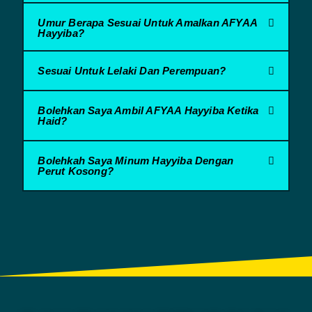
Umur Berapa Sesuai Untuk Amalkan AFYAA
Hayyiba?
Sesuai Untuk Lelaki Dan Perempuan?
Bolehkan Saya Ambil AFYAA Hayyiba Ketika
Haid?
Bolehkah Saya Minum Hayyiba Dengan
Perut Kosong?