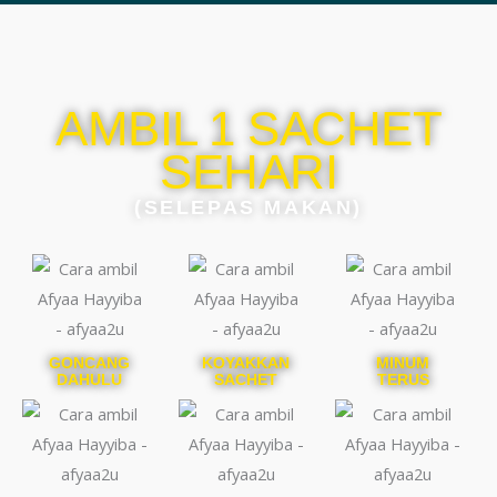
AMBIL 1 SACHET
SEHARI
(SELEPAS MAKAN)
GONCANG
KOYAKKAN
MINUM
DAHULU
SACHET
TERUS