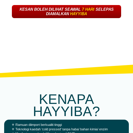
KESAN BOLEH DILIHAT SEAWAL
7 HARI
SELEPAS
DIAMALKAN
HAYYIBA
KENAPA
HAYYIBA?
⚜️ Ramuan diimport berkualiti tinggi
⚜️ Teknologi kaedah ‘cold pressed' tanpa haba/ bahan kimia/ enzim