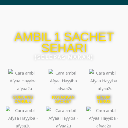
AMBIL 1 SACHET
SEHARI
(SELEPAS MAKAN)
GONCANG
KOYAKKAN
MINUM
DAHULU
SACHET
TERUS