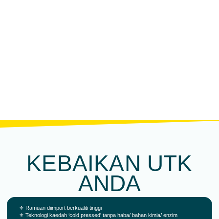
KEBAIKAN UTK
ANDA
⚜️ Ramuan diimport berkualiti tinggi
⚜️ Teknologi kaedah ‘cold pressed' tanpa haba/ bahan kimia/ enzim