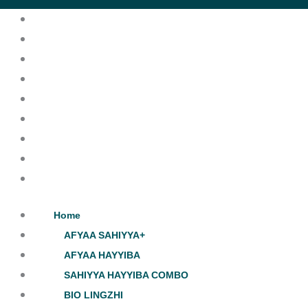
Home
AFYAA SAHIYYA+
AFYAA HAYYIBA
SAHIYYA HAYYIBA COMBO
BIO LINGZHI
EROJAN
Sahkan Produk
Tentang Kami
Sertai Kami
Home
AFYAA SAHIYYA+
AFYAA HAYYIBA
SAHIYYA HAYYIBA COMBO
BIO LINGZHI