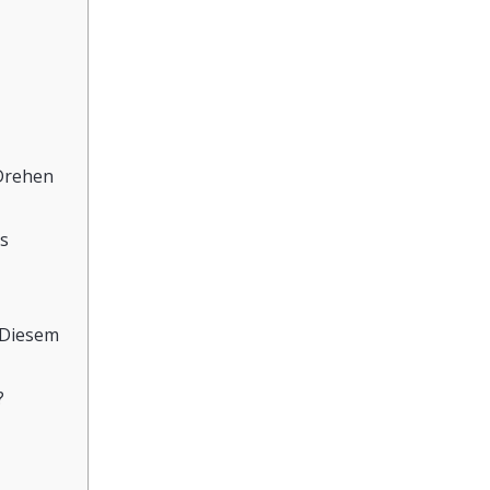
Drehen
s
 Diesem
?