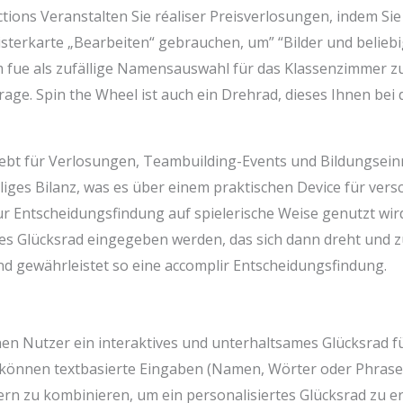
tions Veranstalten Sie réaliser Preisverlosungen, indem 
isterkarte „Bearbeiten“ gebrauchen, um” “Bilder und belieb
m fue als zufällige Namensauswahl für das Klassenzimmer z
age. Spin the Wheel ist auch ein Drehrad, dieses Ihnen bei 
iebt für Verlosungen, Teambuilding-Events und Bildungseinri
lliges Bilanz, was es über einem praktischen Device für ver
zur Entscheidungsfindung auf spielerische Weise genutzt wird
es Glücksrad eingegeben werden, das sich dann dreht und zufä
nd gewährleistet so eine accomplir Entscheidungsfindung.
nen Nutzer ein interaktives und unterhaltsames Glücksrad f
 können textbasierte Eingaben (Namen, Wörter oder Phrase
ern zu kombinieren, um ein personalisiertes Glücksrad zu er