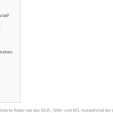
srad?
r
Drehen
isierte Räder wie das MLB-, NBA- und NFL-Auswahlrad die z