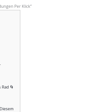
dungen Per Klick”
r
 Rad 🌀
 Diesem