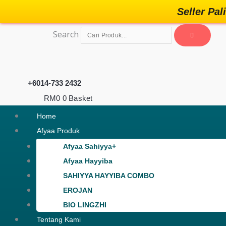
Skip
Seller Pa
to
Search
content
+6014-733 2432
RM
0
0
Basket
Home
Afyaa Produk
Afyaa Sahiyya+
Afyaa Hayyiba
SAHIYYA HAYYIBA COMBO
EROJAN
BIO LINGZHI
Tentang Kami