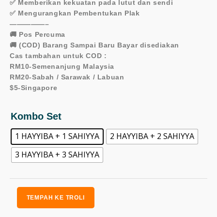
✅ Memberikan kekuatan pada lutut dan sendi
✅ Mengurangkan Pembentukan Plak
—————–
🚚 Pos Percuma
🚚 (COD) Barang Sampai Baru Bayar disediakan
Cas tambahan untuk COD :
RM10-Semenanjung Malaysia
RM20-Sabah / Sarawak / Labuan
$5-Singapore
Sahiyya
Kombo Set
&
1 HAYYIBA + 1 SAHIYYA
2 HAYYIBA + 2 SAHIYYA
Hayyiba
3 HAYYIBA + 3 SAHIYYA
KOMBO
quantity
TEMPAH KE TROLI