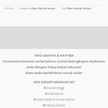
SKU
N/A
Categories
Afyaa
,
Hayyiba
,
Sahiyya
Tags
Afyaa
,
Hayyiba
,
Sahiyya
Product Info
Product Reviews
INFO SAHIYYA & HAYYIBA
Formulasi minuman serba baharu untuk kelengkapan kesihatan
anda dengan hidup bebas tekanan!
Kami sedia berkhidmat untuk anda!
ADA HADAPI MASALAH NI?
❌ Darah tinggi
❌ Kolesterol
❌ Sakit dada & Sesak Nafas
❌ Kebas-kebas