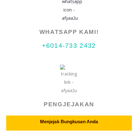
product
page
WHATSAPP KAMI!
+6014-733 2432
PENGJEJAKAN
Menjejak Bungkusan Anda