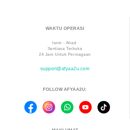
WAKTU OPERASI
Isnin - Ahad:
Sentiasa Terbuka
24 Jam Untuk Perniagaan
support@afyaa2u.com
FOLLOW AFYAA2U:
F
I
W
Y
T
a
n
h
o
i