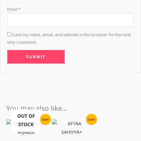
Email
*
Save my name, email, and website in this browser for the next
time I comment.
You may also like…
OUT OF
Price
Price
Sale!
Sale!
range:
range:
This
This
STOCK
RM219
RM159
through
through
RM897
RM789
product
product
has
has