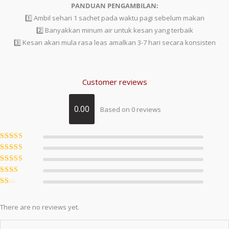
PANDUAN PENGAMBILAN:
1️⃣ Ambil sehari 1 sachet pada waktu pagi sebelum makan
2️⃣ Banyakkan minum air untuk kesan yang terbaik
3️⃣ Kesan akan mula rasa leas amalkan 3-7 hari secara konsisten
Customer reviews
0.00
Based on 0 reviews
Rated
5
out of
5
Rated
4
out
of 5
Rated
3
out of 5
Rated
2
out
Ra
of 5
te
d
There are no reviews yet.
1
ou
t