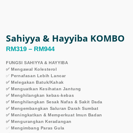
Sahiyya & Hayyiba KOMBO
RM
319
–
RM
944
Price
FUNGSI SAHIYYA & HAYYIBA
✅ Mengawal Kolesterol
range:
✅
Pernafasan Lebih Lancar
✅ Melegakan Batuk/Kahak
RM319
✅ Menguatkan Kesihatan Jantung
through
✅ Menghilangkan kebas-kebas
✅ Menghilangkan Sesak Nafas & Sakit Dada
RM944
✅ Mengembangkan Saluran Darah Sumbat
✅ Meningkatkan & Memperkuat Imun Badan
✅ Mengurangkan Keradangan
✅
Mengimbang Paras Gula