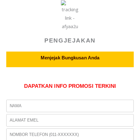
PENGJEJAKAN
Menjejak Bungkusan Anda
DAPATKAN INFO PROMOSI TERKINI
Name
Email
Phone