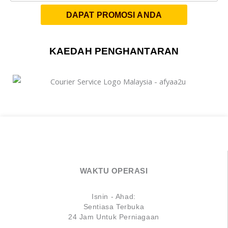
DAPAT PROMOSI ANDA
KAEDAH PENGHANTARAN
WAKTU OPERASI
Isnin - Ahad:
Sentiasa Terbuka
24 Jam Untuk Perniagaan