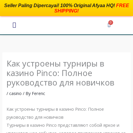
Skip
Seller Paling Dipercayai! 100% Original Afyaa HQ!
FREE
SHIPPING!
to
content
0
Basket
AFYAA SAHIYYA+
AFYAA HAYYIBA
SAHIYYA HAYYIBA COMBO
BIO LINGZHI
Sahkan Produk
Tentang Kami
Sertai Kami
Как устроены турниры в
казино Pinco: Полное
руководство для новичков
/
casino
/ By
Ferenc
Как устроены турниры в казино Pinco: Полное
руководство для новичков
Турниры в казино Pinco представляют собой яркое и
увлекательное событие, которое привлекает игроков со