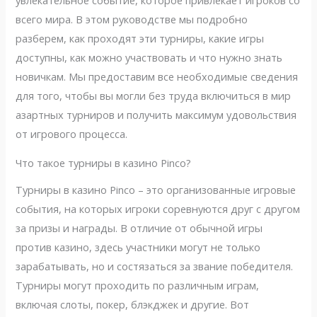
всего мира. В этом руководстве мы подробно
разберем, как проходят эти турниры, какие игры
доступны, как можно участвовать и что нужно знать
новичкам. Мы предоставим все необходимые сведения
для того, чтобы вы могли без труда включиться в мир
азартных турниров и получить максимум удовольствия
от игрового процесса.
Что такое турниры в казино Pinco?
Турниры в казино Pinco – это организованные игровые
события, на которых игроки соревнуются друг с другом
за призы и награды. В отличие от обычной игры
против казино, здесь участники могут не только
зарабатывать, но и состязаться за звание победителя.
Турниры могут проходить по различным играм,
включая слоты, покер, блэкджек и другие. Вот