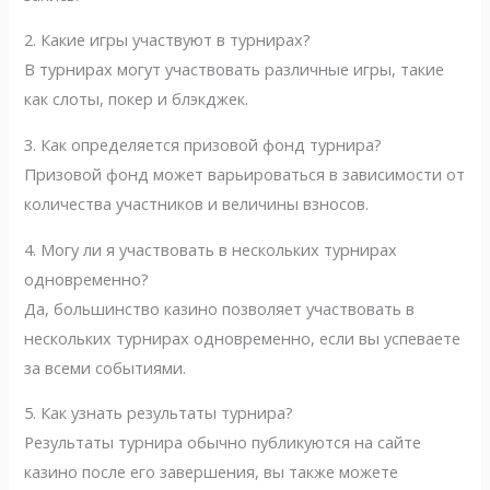
2. Какие игры участвуют в турнирах?
В турнирах могут участвовать различные игры, такие
как слоты, покер и блэкджек.
3. Как определяется призовой фонд турнира?
Призовой фонд может варьироваться в зависимости от
количества участников и величины взносов.
4. Могу ли я участвовать в нескольких турнирах
одновременно?
Да, большинство казино позволяет участвовать в
нескольких турнирах одновременно, если вы успеваете
за всеми событиями.
5. Как узнать результаты турнира?
Результаты турнира обычно публикуются на сайте
казино после его завершения, вы также можете