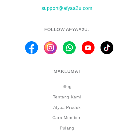
support@afyaa2u.com
FOLLOW AFYAA2U:
F
I
W
Y
T
a
n
h
o
i
c
s
a
u
k
MAKLUMAT
e
t
t
t
t
Blog
b
a
s
u
o
Tentang Kami
o
g
a
b
k
Afyaa Produk
Cara Memberi
o
r
p
e
I
Pulang