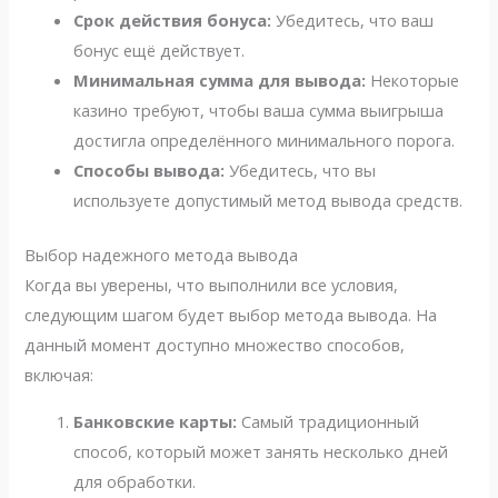
Срок действия бонуса:
Убедитесь, что ваш
бонус ещё действует.
Минимальная сумма для вывода:
Некоторые
казино требуют, чтобы ваша сумма выигрыша
достигла определённого минимального порога.
Способы вывода:
Убедитесь, что вы
используете допустимый метод вывода средств.
Выбор надежного метода вывода
Когда вы уверены, что выполнили все условия,
следующим шагом будет выбор метода вывода. На
данный момент доступно множество способов,
включая:
Банковские карты:
Самый традиционный
способ, который может занять несколько дней
для обработки.