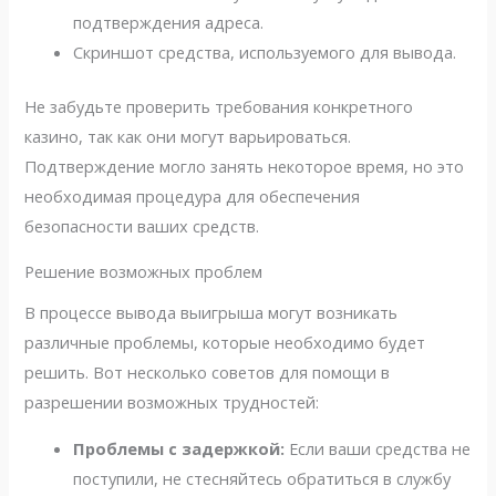
подтверждения адреса.
Скриншот средства, используемого для вывода.
Не забудьте проверить требования конкретного
казино, так как они могут варьироваться.
Подтверждение могло занять некоторое время, но это
необходимая процедура для обеспечения
безопасности ваших средств.
Решение возможных проблем
В процессе вывода выигрыша могут возникать
различные проблемы, которые необходимо будет
решить. Вот несколько советов для помощи в
разрешении возможных трудностей:
Проблемы с задержкой:
Если ваши средства не
поступили, не стесняйтесь обратиться в службу