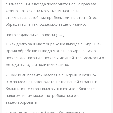
внимательны и всегда проверяйте новые правила
казино, так как они могут меняться. Если вы
столкнетесь с любыми проблемами, не стесняйтесь
обращаться в техподдержку вашего казино.
Часто задаваемые вопросы (FAQ)
1. Как долго занимает обработка вывода выигрыша?
Время обработки вывода может варьироваться от
нескольких часов до нескольких дней в зависимости от
метода вывода и политики казино.
2. Нужно ли платить налоги на выигрыш в казино?
Это зависит от законодательства вашей страны. В
большинстве стран выигрыш в казино облагается
налогом, и вам может потребоваться его
задекларировать.
3. Можно ли вывести бонусы без депозита?