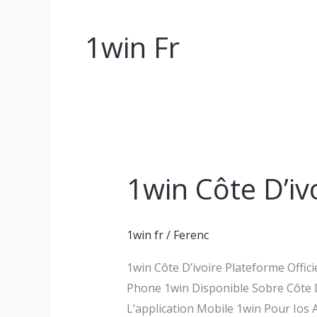
1win Fr
1win Côte D’iv
1win
Côte
D’ivoire
1win fr
/
Ferenc
Application
Mobile”
1win Côte D’ivoire Plateforme Offic
Phone 1win Disponible Sobre Côte 
L’application Mobile 1win Pour Io