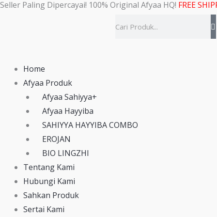
Seller Paling Dipercayai! 100% Original Afyaa HQ!
FREE SHIP
Skip
to
Search
content
Home
Afyaa Produk
Afyaa Sahiyya+
Afyaa Hayyiba
SAHIYYA HAYYIBA COMBO
EROJAN
BIO LINGZHI
Tentang Kami
Hubungi Kami
Sahkan Produk
Sertai Kami