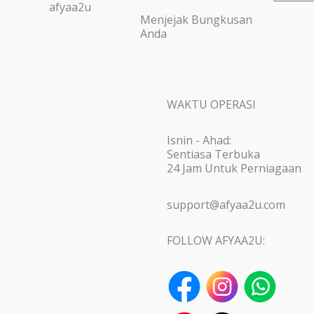
Menjejak Bungkusan
Anda
WAKTU OPERASI
Isnin - Ahad:
Sentiasa Terbuka
24 Jam Untuk Perniagaan
support@afyaa2u.com
FOLLOW AFYAA2U:
F
Y
I
T
W