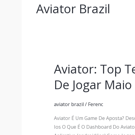
Aviator Brazil
Aviator: Top 
Aviator:
Top
De Jogar Maio
Ten
Melhores
Plataformas
aviator brazil
/
Ferenc
Em
Virtude
Aviator É Um Game De Aposta? Desc
De
Ios O Que É O Dashboard Do Aviat