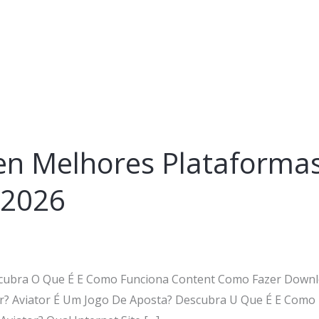
Ten Melhores Plataforma
 2026
ubra O Que É E Como Funciona Content Como Fazer Downloa
or? Aviator É Um Jogo De Aposta? Descubra U Que É E Com