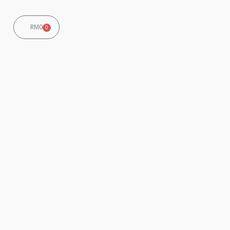
RM
0
0
Basket