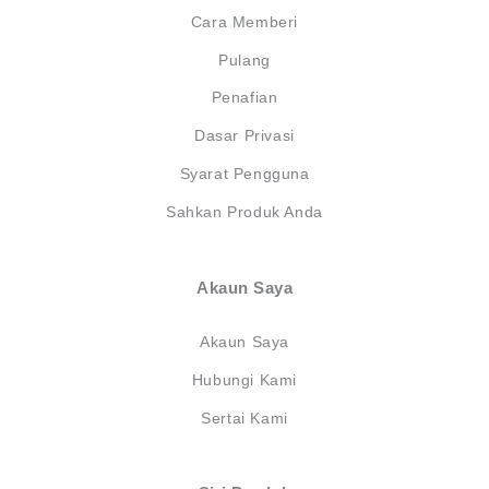
o
g
a
b
k
Cara Memberi
o
r
p
e
I
Pulang
k
a
p
I
c
Penafian
I
m
I
c
o
Dasar Privasi
c
I
c
o
n
Syarat Pengguna
Sahkan Produk Anda
o
c
o
n
-
n
o
n
-
A
Akaun Saya
-
n
-
A
f
Akaun Saya
A
-
A
f
y
Hubungi Kami
f
A
f
y
a
Sertai Kami
y
f
y
a
a