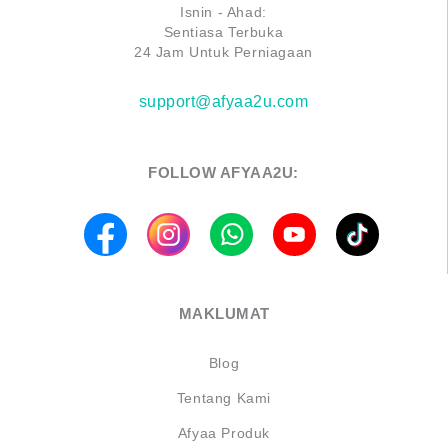
Isnin - Ahad:
Sentiasa Terbuka
24 Jam Untuk Perniagaan
support@afyaa2u.com
FOLLOW AFYAA2U:
F
I
W
Y
T
a
n
h
o
i
c
s
a
u
k
MAKLUMAT
e
t
t
t
t
Blog
b
a
s
u
o
Tentang Kami
Afyaa Produk